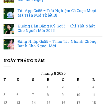
Tải App Go55 – Trải Nghiệm Cá Cược Mượt
Mà Trên Mọi Thiết Bị
Hướng Dẫn Đăng Ký Go55 – Chi Tiết Nhất
Cho Người Mới 2025
Đăng Nhập Go55 – Thao Tác Nhanh Chóng
Dành Cho Người Mới
NGÀY THÁNG NĂM
Tháng 8 2026
T
N
S
B
C
H
B
1
2
3
4
5
6
7
8
9
10
11
12
13
14
15
16
17
18