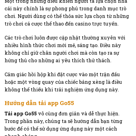
Một trong những điều khiến người ta lựa chọn nhà
cái này chính là sự phong phú trong danh mục trò
chơi. Người dùng có thể thỏa sức lựa chọn từ những
trò chơi cá cược thể thao đến casino trực tuyến.
Các trò chơi luôn được cập nhật thường xuyên với
nhiều hình thức chơi mới mẻ, sáng tạo. Điều này
không chỉ giữ chân người chơi mà còn tạo ra sự
hứng thú cho những ai yêu thích thử thách.
Cảm giác hồi hộp khi đặt cược vào một trận đấu
hoặc một vòng quay của chiếc bảng xèng là điều
không thể thiếu khi trải nghiệm ứng dụng này.
Hướng dẫn tải app Go55
Tải app Go55
vô cùng đơn giản và dễ thực hiện.
Trong phần này, chúng ta sẽ hướng dẫn bạn từng
bước để có thể sử dụng ứng dụng này một cách