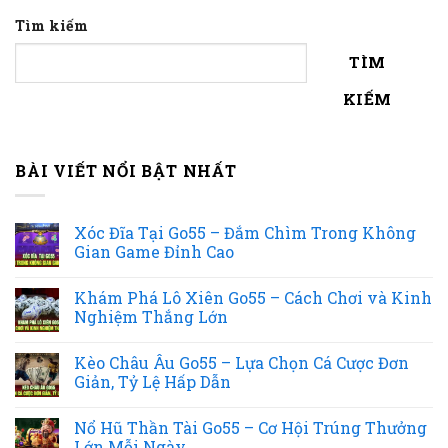
Tìm kiếm
TÌM
KIẾM
BÀI VIẾT NỔI BẬT NHẤT
Xóc Đĩa Tại Go55 – Đắm Chìm Trong Không
Gian Game Đỉnh Cao
Khám Phá Lô Xiên Go55 – Cách Chơi và Kinh
Nghiệm Thắng Lớn
Kèo Châu Âu Go55 – Lựa Chọn Cá Cược Đơn
Giản, Tỷ Lệ Hấp Dẫn
Nổ Hũ Thần Tài Go55 – Cơ Hội Trúng Thưởng
Lớn Mỗi Ngày