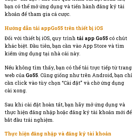
bạn có thể mở ứng dụng và tiến hành đăng ký tài
khoản để tham gia cá cược.
Hướng dẫn tải appGo55 trên thiết bị iOS
Đối với thiết bị iOS, quy trình
tải app Go55
có chút
khác biệt. Đầu tiên, bạn cần vào App Store và tìm
kiếm ứng dụng tại nhà cái này.
Nếu không tìm thấy, bạn có thể tải trực tiếp từ trang
web của
Go55
. Cũng giống như trên Android, bạn chỉ
cần click vào tùy chọn “Cài đặt” và chờ ứng dụng
cài xong.
Sau khi cài đặt hoàn tất, bạn hãy mở ứng dụng và
thực hiện đăng nhập hoặc đăng ký tài khoản mới để
bắt đầu trải nghiệm.
Thực hiện đăng nhập và đăng ký tài khoản