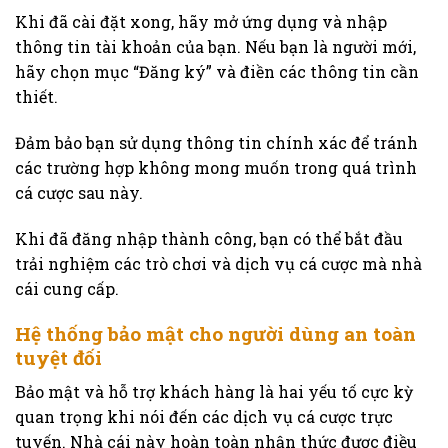
Khi đã cài đặt xong, hãy mở ứng dụng và nhập
thông tin tài khoản của bạn. Nếu bạn là người mới,
hãy chọn mục “Đăng ký” và điền các thông tin cần
thiết.
Đảm bảo bạn sử dụng thông tin chính xác để tránh
các trường hợp không mong muốn trong quá trình
cá cược sau này.
Khi đã đăng nhập thành công, bạn có thể bắt đầu
trải nghiệm các trò chơi và dịch vụ cá cược mà nhà
cái cung cấp.
Hệ thống bảo mật cho người dùng an toàn
tuyệt đối
Bảo mật và hỗ trợ khách hàng là hai yếu tố cực kỳ
quan trọng khi nói đến các dịch vụ cá cược trực
tuyến. Nhà cái này hoàn toàn nhận thức được điều