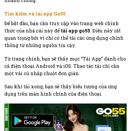
nhanh chóng.
Tìm kiếm và tải app Go55
Để bắt đầu, bạn cần truy cập vào trang web chính
thức của nhà cái này để
tải app go55
. Điều này rất
quan trọng bởi vì chỉ có thể tải các ứng dụng chính
thống từ những nguồn tin cậy.
Từ trang chính, bạn sẽ thấy mục “Tải App” dành cho
cả điện thoại Android và iOS. Thao tác tải chỉ cần
một vài cú nhấp chuột đơn giản.
Sau khi tải xong, bạn sẽ thấy biểu tượng của ứng
dụng trên màn hình chính của điện thoại.