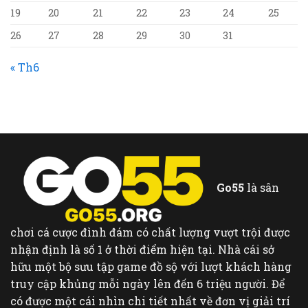
19
20
21
22
23
24
25
26
27
28
29
30
31
« Th6
Go55
là sân
chơi cá cược đình đám có chất lượng vượt trội được
nhận định là số 1 ở thời điểm hiện tại. Nhà cái sở
hữu một bộ sưu tập game đồ sộ với lượt khách hàng
truy cập khủng mỗi ngày lên đến 6 triệu người. Để
có được một cái nhìn chi tiết nhất về đơn vị giải trí