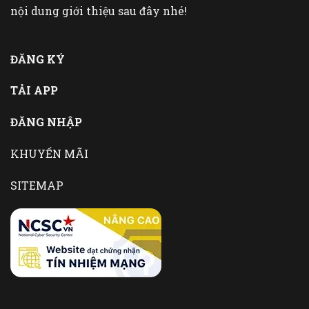
nội dung giới thiệu sau đây nhé!
ĐĂNG KÝ
TẢI APP
ĐĂNG NHẬP
KHUYẾN MÃI
SITEMAP