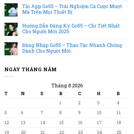
Tải App Go55 – Trải Nghiệm Cá Cược Mượt
Mà Trên Mọi Thiết Bị
Hướng Dẫn Đăng Ký Go55 – Chi Tiết Nhất
Cho Người Mới 2025
Đăng Nhập Go55 – Thao Tác Nhanh Chóng
Dành Cho Người Mới
NGÀY THÁNG NĂM
Tháng 8 2026
T
N
S
B
C
H
B
1
2
3
4
5
6
7
8
9
10
11
12
13
14
15
16
17
18
19
20
21
22
23
24
25