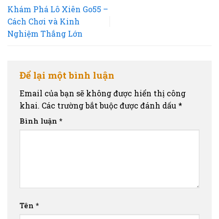
Khám Phá Lô Xiên Go55 –
Cách Chơi và Kinh
Nghiệm Thắng Lớn
Để lại một bình luận
Email của bạn sẽ không được hiển thị công
khai.
Các trường bắt buộc được đánh dấu
*
Bình luận
*
Tên
*