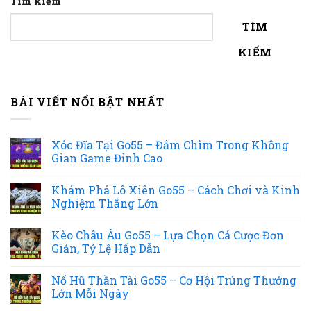
Tìm kiếm
TÌM
KIẾM
BÀI VIẾT NỔI BẬT NHẤT
Xóc Đĩa Tại Go55 – Đắm Chìm Trong Không
Gian Game Đỉnh Cao
Khám Phá Lô Xiên Go55 – Cách Chơi và Kinh
Nghiệm Thắng Lớn
Kèo Châu Âu Go55 – Lựa Chọn Cá Cược Đơn
Giản, Tỷ Lệ Hấp Dẫn
Nổ Hũ Thần Tài Go55 – Cơ Hội Trúng Thưởng
Lớn Mỗi Ngày