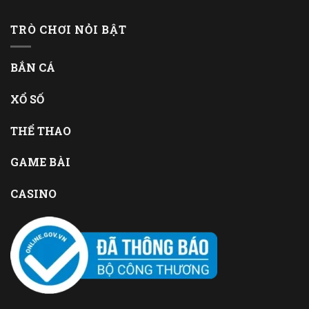
TRÒ CHƠI NỎI BẬT
BẮN CÁ
XỔ SỐ
THỂ THAO
GAME BÀI
CASINO